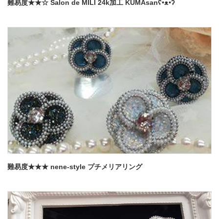
難易度★★☆ Salon de MILI 24k加工 KUMAsanʕ•ᴥ•ʔ
難易度★★★ nene-style プチメリアリング