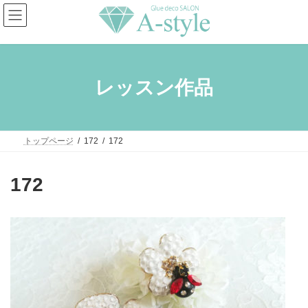
コ
ナ
ン
ビ
テ
ゲ
ン
ー
ツ
シ
へ
ョ
ス
ン
レッスン作品
キ
に
ッ
移
プ
動
トップページ
172
172
172