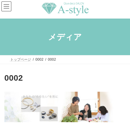
コ
ナ
ン
ビ
テ
ゲ
ン
ー
ツ
シ
へ
ョ
ス
ン
メディア
キ
に
ッ
移
プ
動
トップページ
0002
0002
0002