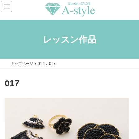
コ
ナ
ン
ビ
テ
ゲ
ン
ー
ツ
シ
へ
ョ
ス
ン
レッスン作品
キ
に
ッ
移
プ
動
トップページ
017
017
017