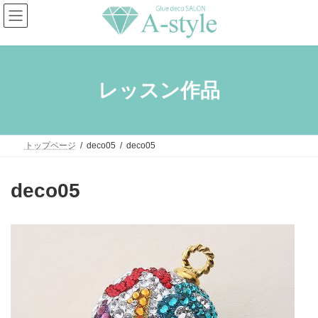
コ
ナ
ン
ビ
テ
ゲ
ン
ー
ツ
シ
へ
ョ
ス
ン
レッスン作品
キ
に
ッ
移
プ
動
トップページ
deco05
deco05
deco05