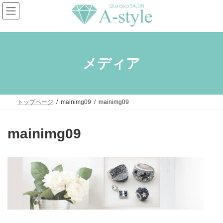
コ
ナ
ン
ビ
テ
ゲ
ン
ー
ツ
シ
へ
ョ
ス
ン
メディア
キ
に
ッ
移
プ
動
トップページ
mainimg09
mainimg09
mainimg09